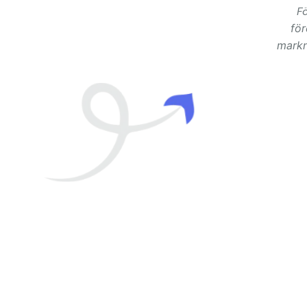
F
för
markn