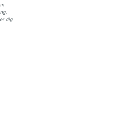
om
ng,
er dig