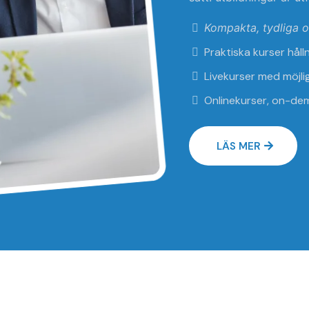
Kompakta, tydliga o
Praktiska kurser hål
Livekurser med möjlig
Onlinekurser, on-dema
LÄS MER