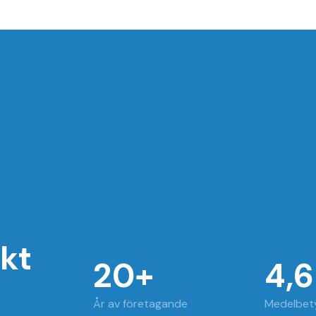
skt
20+
4,6
År av företagande
Medelbety