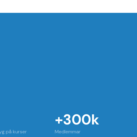
+300k
g på kurser
Medlemmar