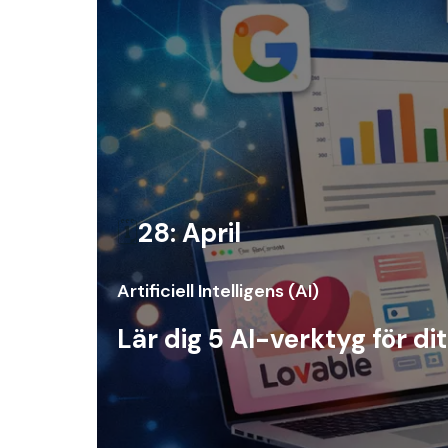
🗓️
28: April
Artificiell Intelligens (AI)
Lär dig 5 AI-verktyg för di