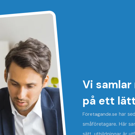
Vi samlar
på ett lät
Företagande.se
har sed
småföretagare. Här saml
sätt. utbildningar är u