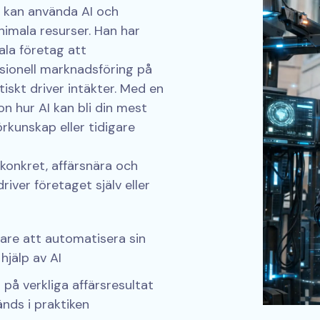
 kan använda AI och
nimala resurser. Han har
kala företag att
sionell marknadsföring på
tiskt driver intäkter. Med en
on hur AI kan bli din mest
rkunskap eller tidigare
konkret, affärsnära och
iver företaget själv eller
are att automatisera sin
hjälp av AI
 på verkliga affärsresultat
änds i praktiken