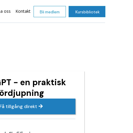
sa oss
Kontakt
Bli medlem
Kursbibliotek
PT - en praktisk
fördjupning
Få tillgång direkt