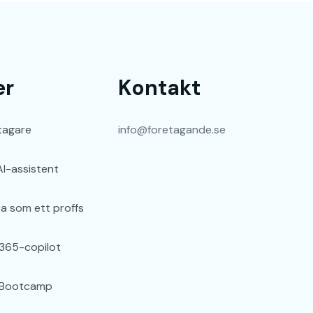
er
Kontakt
etagare
info@foretagande.se
I-assistent
a som ett proffs
 365-copilot
 Bootcamp