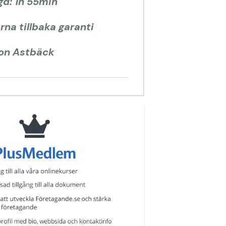
gd: 1h 55min
na tillbaka garanti
ton Astbäck