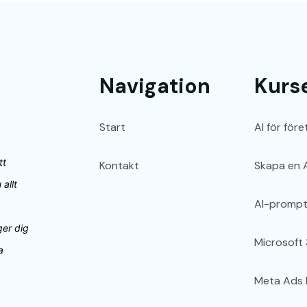
Navigation
Kurs
Start
AI för för
tt
Kontakt
Skapa en A
 allt
AI-prompt
ger dig
Microsoft
a
Meta Ads