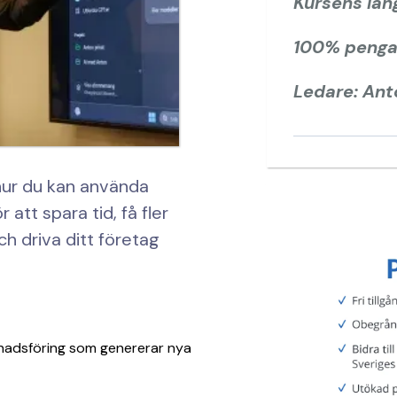
Kursens län
100% pengar
Ledare: An
hur du kan använda
att spara tid, få fler
h driva ditt företag
nadsföring som genererar nya