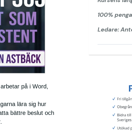
100% pengar
Ledare: An
 arbetar på i Word,
agarna lära sig hur
atta bättre beslut och
.