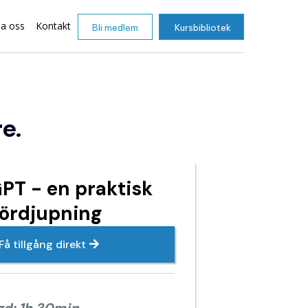
sa oss
Kontakt
Bli medlem
Kursbibliotek
e.
PT - en praktisk
fördjupning
Få tillgång direkt
gd: 1h 30min